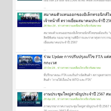
เมื่อวันที่ 29 เมษายน 2568 ณ สมาคมตัวเเทนออกของฯ
...
สมาคมตัวแทนออกของอิเล็กทรอนิกส์ไท
เจ้าหน้าที่ ตรวจเยี่ยมสมาคมประจำปี 25
26 Nov 24 , ข่าวสารความเคลื่อนไหวเกี่ยวกับสมาคม
สมาคมตัวแทนออกของอิเล็กทรอนิกส์ไทยขอต้อนรับ "น
สิทธิพิเศษ กองมาตรฐานพิธีการและราคาศุลกากร กรม
เยี่ยมสมาคมประจำปี 2567
...
ร่วม Update การปรับปรุงแก้ไข FTA แต่
กกะเวส
15 Oct 24 , ข่าวสารความเคลื่อนไหวเกี่ยวกับสมาคม
ที่ปรึกษาคณะ FTA เเละถิ่นกำเนิดสินค้า สภาอุตสาหก
สินค้า “ภายใต้เงื่อนไข WTO และ FTA”
...
งานประชุมใหญ่สามัญประจำปี 2567 ส
29 Apr 24 , ข่าวสารความเคลื่อนไหวเกี่ยวกับสมาคม
ภาพบรรยากาศงานประชุมใหญ่สามัญประจำปี 2567 ของ