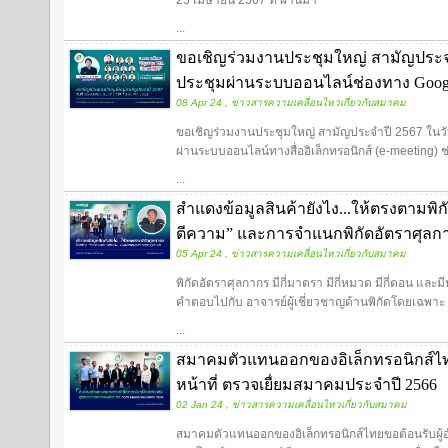
25 เมษายน 2567 ที่ ผ่านมา
...
ขอเชิญร่วมงานประชุมใหญ่ สามัญประจำป
ประชุมผ่านระบบออนไลน์ช่องทาง Goog
08 Apr 24 , ข่าวสารความเคลื่อนไหวเกี่ยวกับสมาคม
ขอเชิญร่วมงานประชุมใหญ่ สามัญประจำปี 2567 ในวัน
ผ่านระบบออนไลน์ทางสื่ออิเล็กทรอนิกส์ (e-meeting)
...
สำแดงข้อมูลสินค้ายังไง...ให้ตรงตามพิ
ตีความ” และการจำแนกพิกัดอัตราศุลก
05 Apr 24 , ข่าวสารความเคลื่อนไหวเกี่ยวกับสมาคม
พิกัดอัตราศุลกากร มีกี่มาตรา มีกี่หมวด มีกี่ตอน และ
คำตอบไปกับ อาจารย์ผู้เชี่ยวชาญด้านพิกัดโดยเฉพาะ
...
สมาคมตัวแทนออกของอิเล็กทรอนิกส์ไท
หน้าที่ ตรวจเยื่ยมสมาคมประจำปี 2566
02 Jan 24 , ข่าวสารความเคลื่อนไหวเกี่ยวกับสมาคม
สมาคมตัวแทนออกของอิเล็กทรอนิกส์ไทยขอต้อนรับผู้