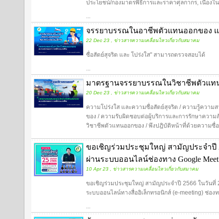
ประโยชน์/กองมาตรพิธีการและราคาศุลกากร, เนื่อง
...
จรรยาบรรณในอาชีพตัวแทนออกของ เเล
22 Dec 23 , ข่าวสารความเคลื่อนไหวเกี่ยวกับสมาคม
ซื่อสัตย์สุจริต และ โปร่งใส" สามารถตรวจสอบได้
...
มาตรฐานจรรยาบรรณในวิชาชีพตัวแ
20 Dec 23 , ข่าวสารความเคลื่อนไหวเกี่ยวกับสมาคม
ความโปร่งใส และความซื่อสัตย์สุจริต / ความรู้คว
ของ / ความรับผิดชอบต่อผู้บริการและการรักษาความลับ
วิชาชีพตัวแทนออกของ / พึงปฎิบัติหน้าที่ด้วยความซื่อส
ขอเชิญร่วมประชุมใหญ่ สามัญประจำปี 2
ผ่านระบบออนไลน์ช่องทาง Google Mee
10 Apr 23 , ข่าวสารความเคลื่อนไหวเกี่ยวกับสมาคม
ขอเชิญร่วมประชุมใหญ่ สามัญประจำปี 2566 ในวันที่ 
ระบบออนไลน์ทางสื่ออิเล็กทรอนิกส์ (e-meeting) ช่อ
...