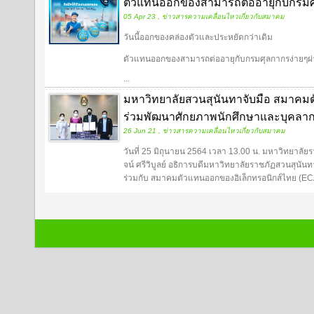
ตัวแทนออกของสามารถต่ออายุกับกรมศุลก
05 Apr 23 , ข่าวสารความเคลื่อนไหวเกี่ยวกับสมาคม
วันนี้ออกของคล่องตัวและประหยัดกว่าเดิม
ตัวแทนออกของสามารถต่ออายุกับกรมศุลกากรง่ายๆผ่
...
มหาวิทยาลัยสวนสุนันทาจับมือ สมาคม
ร่วมพัฒนาศักยภาพนักศึกษาและบุคลา
26 Jun 21 , ข่าวสารความเคลื่อนไหวเกี่ยวกับสมาคม
วันที่ 25 มิถุนายน 2564 เวลา 13.00 น. มหาวิทยาลั
จน์ ศรีวิบูลย์ อธิการบดีมหาวิทยาลัยราชภัฏสวนสุน
ร่วมกับ สมาคมตัวแทนออกของอิเล็กทรอนิกส์ไทย (EC