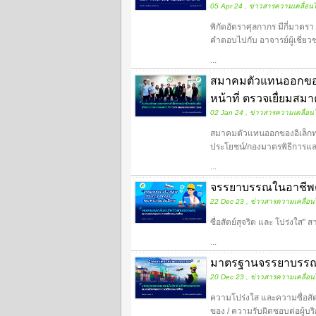
05 Apr 24 , ข่าวสารความเคลื่อน
พิกัดอัตราศุลกากร มีกี่มาตรา
คำตอบไปกับ อาจารย์ผู้เชี่ย
...
สมาคมตัวแทนออกของอ
หน้าที่ ตรวจเยื่ยมสม
02 Jan 24 , ข่าวสารความเคลื่อน
สมาคมตัวแทนออกของอิเล็กทร
ประโยชน์/กองมาตรพิธีการแล
...
จรรยาบรรณในอาชีพตั
22 Dec 23 , ข่าวสารความเคลื่อน
ซื่อสัตย์สุจริต และ โปร่งใส
...
มาตรฐานจรรยาบรรณ
20 Dec 23 , ข่าวสารความเคลื่อน
ความโปร่งใส และความซื่อสั
ของ / ความรับผิดชอบต่อผู้บร