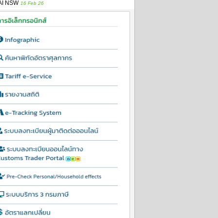
AI NSW
16 Feb 26