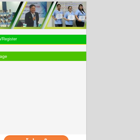
n/Register
age