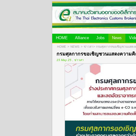
HOME
Alliance
Jobs
News
Vid
HOME
>
NEWS
>
ข่าวสา
>
กรมศุลกากรขอเชิญชวนแสดงค
กรมศุลกากรขอเชิญชวนแสดงความคิด
15 May 25 , ข่าวสา