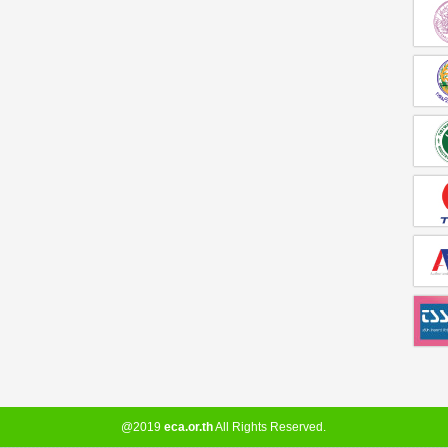
@2019
eca.or.th
All Rights Reserved.