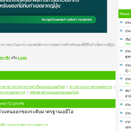
News
ประ
ประ
เริ
May
การยกเว้นอากร และลดอัตราอากรศุลกากรสำหรับของที่มีถิ่นกำเนิดจากญี่ปุ่น
ประ
ศุล
สมาชิก
หรือ
Login
ประ
2)
0
ประ
Apr
าวสา
ข่าวสารจากการท่าเรือแห่งประเทศไทย
|
ข่าวสารประกาศกรมศุลกากร
|
สมา
รจากกรมศุลกากร
|
หลักสูตรตัวแทนออกของออนไลน์
สาม
nt="0;url=ht
ประ
ศษ ตัวเเทนออกของระดับมาตรฐานเออีโอ
ประ
แนว
พิธีการและราคาศุลกากร กรมศุลกากร
เอก