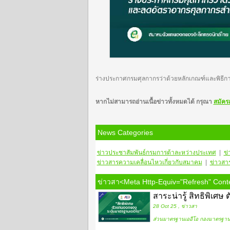
ร่างประกาศกรมศุลกากรว่าด้วยหลักเกณฑ์และพิธีการ
หากไม่สามารถอ่านเนื้อข่าวทั้งหมดได้ กรุณา
สมัคร
News Categories
ข่าวประชาสัมพันธ์กรมการต้าละหว่างประเทศ
|
ข่
ข่าวสารความเคลื่อนไหวเกี่ยวกับสมาคม
|
ข่าวสา
ข่าวสา<meta Http-Equiv="refresh" Conte
สาระน่ารู้ สิทธิพิเ
28 Oct 25 , ข่าวสา
ส่วนมาตรฐานเออีโอ กองมาตรฐาน