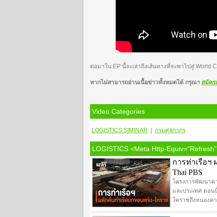
ต่อมาใน EP นี้จะเล่าถึงเส้นทางที่จะพาไปสู่ Worl
หากไม่สามารถอ่านเนื้อข่าวทั้งหมดได้ กรุณา
สมัคร
Video Categories
LOGISTICS
SIMINAR
|
กรมศุลกากร
LOGISTICS <meta Http-Equiv="refresh"
การท่าเรือฯ 
Thai PBS
โครงการพัฒนาตาม
และประเทศ ตอนนี
โคราชถึงหนองคาย 