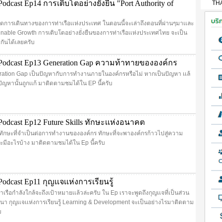
dcast Ep14 การเติบโตอย่างยั่งยืน "Port Authority of
TH
สุดการเดินทางของการท่าเรือเเห่งประเทศ ในตอนนี้จะเล่าถึงตอนที่ผ่านๆมาเเละ
inable Growth การเติบโตอย่างยั่งยืนของการท่าเรือเเห่งประเทศไทย จะเป็น
กันได้เลยครับ
Podcast Ep13 Generation Gap ความท้าทายขององค์กร
ration Gap เป็นปัญหากับการทำงานภายในองค์กรหรือไม่ หากเป็นปัญหา เเล้
ัญหานั้นถูกเเก้ มาติดตามชมได้ใน EP นี้ครับ
odcast Ep12 Future Skills ทักษะเเห่งอนาคต
ึงทักษะที่จำเป็นต่อการทำงานขององค์กร ทักษะที่จะพาองค์กรก้าวไปสู่ความ
าจะมีอะไรบ้าง มาติดตามชมได้ใน Ep นี้ครับ
dcast Ep11 กุญเเจเเห่งการเรียนรู้
าเรือกำลังใกล้จะถึงเป้าหมายเเล้วล่ะครับ ใน Ep เราจะพูดถึงกุญเเจที่เป็นส่วน
 กุญเเจเเห่งการเรียนรู้ Learning & Development จะเป็นอย่างไรมาติดตาม
บ