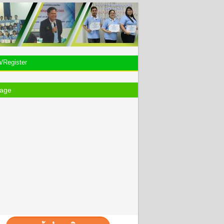
n/Register
age