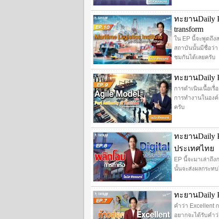
ทะยานDaily Po
transform
ใน EP นี้จะพูดถึง
สถาบันนั้นมีชื่อว
ชมกันได้เลยครับ
ทะยานDaily Po
การดำเนินเนื้อเรื
การทำงานในองค์ก
ครับ
ทะยานDaily Po
ประเทศไทย
EP นี้จะมาเล่าถึง
นั้นจะส่งผลกระทบ
ทะยานDaily Po
คำว่า Excellent ก
อยากจะได้รับคำว่า