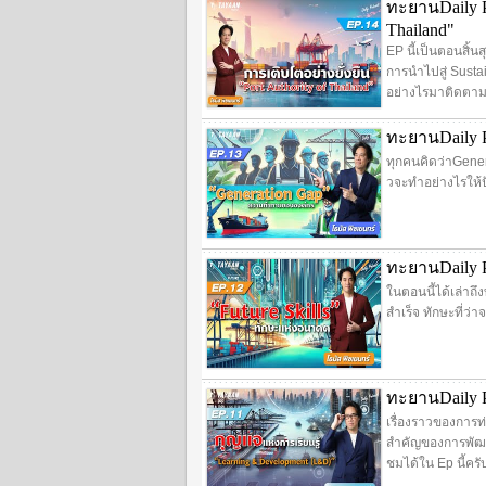
ทะยานDaily Po
Thailand"
EP นี้เป็นตอนสิ้น
การนำไปสู่ Susta
อย่างไรมาติดตาม
ทะยานDaily 
ทุกคนคิดว่าGene
วจะทำอย่างไรให้ป
ทะยานDaily P
ในตอนนี้ได้เล่าถ
สำเร็จ ทักษะที่ว่
ทะยานDaily Po
เรื่องราวของการท่
สำคัญของการพัฒนา
ชมได้ใน Ep นี้ครั