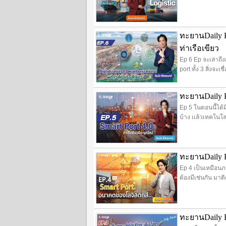
ทะยานDaily Po
ท่าเรือเขียว
Ep 6 Ep จะเล่าถึ
port ทั้ง 3 สิ่งจะ
ทะยานDaily Po
Ep 5 ในตอนนี้ได้
บ้าง เเล้วเทคโนโ
ทะยานDaily P
Ep 4 เป็นเหมือนภา
ต้องมีเช่นกัน มาต
ทะยานDaily Po