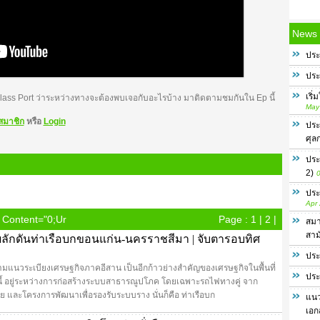
News
ประ
ประ
เริ
d Class Port ว่าระหว่างทางจะต้องพบเจอกับอะไรบ้าง มาติดตามชมกันใน Ep นี้
May
สมาชิก
หรือ
Login
ประ
ศุล
ประ
2)
0
ประ
Apr
 Content="0;ur
Page :
1
|
2
|
สมา
สาม
ผลักดันท่าเรือบกขอนแก่น-นครราชสีมา | จับตารอบทิศ
ประ
แนวระเบียงเศรษฐกิจภาคอีสาน เป็นอีกก้าวย่างสำคัญของเศรษฐกิจในพื้นที่
ประ
้ อยู่ระหว่างการก่อสร้างระบบสาธารณูปโภค โดยเฉพาะรถไฟทางคู่ จาก
และโครงการพัฒนาเพื่อรองรับระบบราง นั่นก็คือ ท่าเรือบก
แนว
เอก