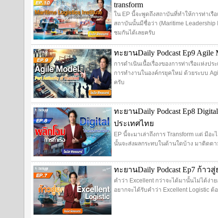
transform
ใน EP นี้จะพูดถึงสถาบันที่ทำให้การท่าเร
สถาบันนั้นมีชื่อว่า (Maritime Leadership 
ชมกันได้เลยครับ
ทะยานDaily Podcast Ep9 Agile Mo
การดำเนินเนื้อเรื่องของการท่าเรือเเห่งป
การทำงานในองค์กรยุคใหม่ ด้วยระบบ Agil
ครับ
ทะยานDaily Podcast Ep8 Digital
ประเทศไทย
EP นี้จะมาเล่าถึงการ Transform เเต่ มีอะไ
นั้นจะส่งผลกระทบในด้านใดบ้าง มาติดตาม
ทะยานDaily Podcast Ep7 ก้าวสู่ยุ
คำว่า Excellent กว่าจะได้มานั้นไม่ได้ง่า
อยากจะได้รับคำว่า Excellent Logistic ต้