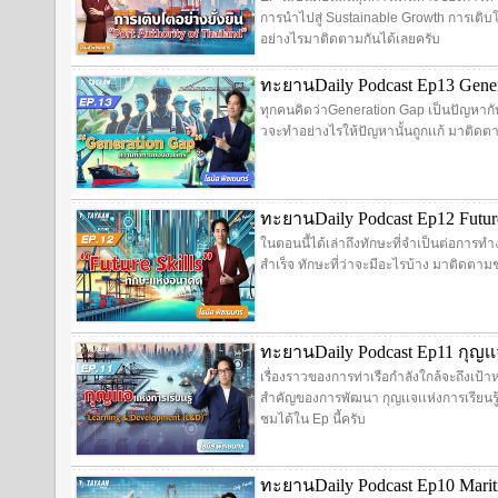
การนำไปสู่ Sustainable Growth การเติบโ
อย่างไรมาติดตามกันได้เลยครับ
ทะยานDaily Podcast Ep13 Gen
ทุกคนคิดว่าGeneration Gap เป็นปัญหาก
วจะทำอย่างไรให้ปัญหานั้นถูกเเก้ มาติดต
ทะยานDaily Podcast Ep12 Futur
ในตอนนี้ได้เล่าถึงทักษะที่จำเป็นต่อการ
สำเร็จ ทักษะที่ว่าจะมีอะไรบ้าง มาติดตามช
ทะยานDaily Podcast Ep11 กุญเเจ
เรื่องราวของการท่าเรือกำลังใกล้จะถึงเป้าห
สำคัญของการพัฒนา กุญเเจเเห่งการเรียนร
ชมได้ใน Ep นี้ครับ
ทะยานDaily Podcast Ep10 Mariti