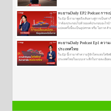
ทะยานDaily EP2 Podcast การเปล
ใน Ep นี้เรามาพูดถึงเส้นทางสู่การเป็นท่า
ว่าต้องประกอบไปด้วยองค์ประกอบอะไรบ้าง 
เเปลงครั้งนี้จะเป็นอุปสรรค หรือ โอกาส สำ
ทะยานDaily Podcast Ep1 ความส
ประเทศไทย
ใน Ep นี้เรามาทำความรู้จักโลกเเห่งโลจิสติ
ประเทศไทยในเเบบเจาะลึกในรายละเอียดอย