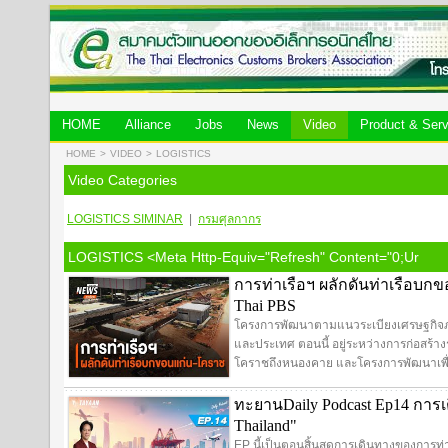
HOME
Alliance
Jobs
News
Video
Product & Serv
HOME
>
VIDEO
>
LOGISTICS
Video Categories
LOGISTICS
SIMINAR
|
กรมศุลกากร
LOGISTICS <meta Http-Equiv="refresh" Content="0;ur
การท่าเรือฯ ผลักดันท่าเรือบก
Thai PBS
โครงการพัฒนาตามแนวระเบียงเศรษฐกิจภาค
และประเทศ ตอนนี้ อยู่ระหว่างการก่อสร
โคราชถึงหนองคาย และโครงการพัฒนาเพื่อร
ทะยานDaily Podcast Ep14 การเติ
Thailand"
EP นี้เป็นตอนสิ้นสุดการเดินทางของการท่า