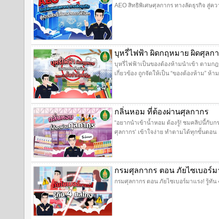
AEO สิทธิพิเศษศุลกากร ทางลัดธุรกิจ สู่
บุหรี่ไฟฟ้า ผิดกฤหมาย ผิดศุลก
บุหรี่ไฟฟ้าเป็นของต้องห้ามนำเข้า ตามกฎห
เกี่ยวข้อง ถูกจัดให้เป็น “ของต้องห้าม” 
กลิ่นหอม ที่ต้องผ่านศุลกากร
“อยากนำเข้าน้ำหอม ต้องรู้! ชมคลิปนี้กับก
ศุลกากร’ เข้าใจง่าย ทำตามได้ทุกขั้นตอน
กรมศุลกากร ตอน ภัยไซเบอร์มาแ
กรมศุลกากร ตอน ภัยไซเบอร์มาแรง! รู้ทัน