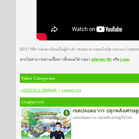
EP.2 l วิธีการลงทะเบียนเป็นผู้นำเข้า-ส่งออก ทางออนไลน์ผ่านระบบ Custom
หากไม่สามารถอ่านเนื้อข่าวทั้งหมดได้ กรุณา
สมัครสมาชิก
หรือ
Login
Video Categories
LOGISTICS
SIMINAR
|
กรมศุลกากร
กรมศุลกากร
เขตปลอดอากร ปลุกพลังเศรษฐ
เขตปลอดอากร ปลุกพลังเศรษฐกิจไทย