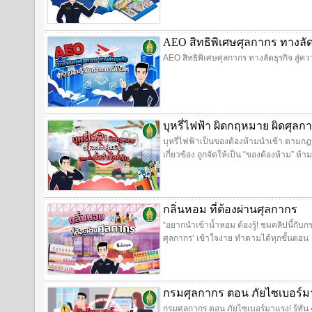
AEO สิทธิพิเศษศุลกากร ทางลั
AEO สิทธิพิเศษศุลกากร ทางลัดธุรกิจ สู่
บุหรี่ไฟฟ้า ผิดกฤหมาย ผิดศุลก
บุหรี่ไฟฟ้าเป็นของต้องห้ามนำเข้า ตามกฎห
เกี่ยวข้อง ถูกจัดให้เป็น “ของต้องห้าม” 
กลิ่นหอม ที่ต้องผ่านศุลกากร
“อยากนำเข้าน้ำหอม ต้องรู้! ชมคลิปนี้กับก
ศุลกากร’ เข้าใจง่าย ทำตามได้ทุกขั้นตอน
กรมศุลกากร ตอน ภัยไซเบอร์มาแ
กรมศุลกากร ตอน ภัยไซเบอร์มาแรง! รู้ทัน