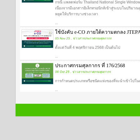
กรณี แพลตฟอร์ม Thailand National Single Window
เนื่องจากมีเอกสารอิเล็กทรอนิกส์เข้าสู่ระบบในปริมา
หยุดให้บริการบางช่วงเวลา
...
ใช้บังคับ e-CO ภายใต้ความตกลง JTEPA
05 Nov 25 , ข่าวสารประกาศกรมศุลกากร
ตั้งแต่วันที่ 4 พฤศจิกายน 2568 เป็นต้นไป
...
ประกาศกรมศุลกากร ที่ 176/2568
06 Oct 25 , ข่าวสารประกาศกรมศุลกากร
การกำหนดประเภทหรือชนิดแห่งของที่จะนำเข้าไปใน
...