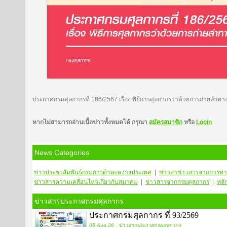
ประกาศกรมศุลกากรที่ 186/2567 เรื่อง พิธีการศุลกากรว่าด้วยการถ่ายลำทางอิ
หากไม่สามารถอ่านเนื้อข่าวทั้งหมดได้ กรุณา
สมัครสมาชิก
หรือ
Login
News Categories
ข่าวประชาสัมพันธ์กรมการต้าละหว่างประเทศ
|
ข่าวสา
ข่าวสารจากการท่า
ข่าวสารความเคลื่อนไหวเกี่ยวกับสมาคม
|
ข่าวสารจากกรมศุลกากร
|
หลั
ข่าวสารประกาศกรมศุลกากร
ประกาศกรมศุลกากร ที่ 93/2569
05 Aug 26 , ข่าวสารประกาศกรมศุลกากร