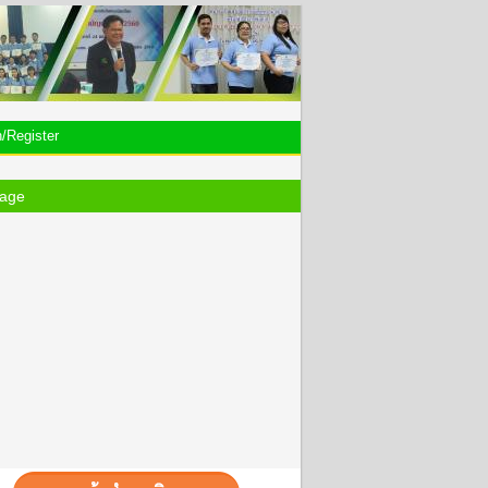
n/Register
age