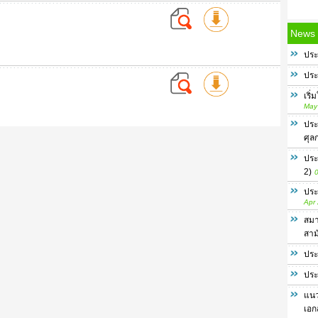
News
ประ
ประ
เริ
May
ประ
ศุล
ประ
2)
0
ประ
Apr
สมา
สาม
ประ
ประ
แนว
เอก