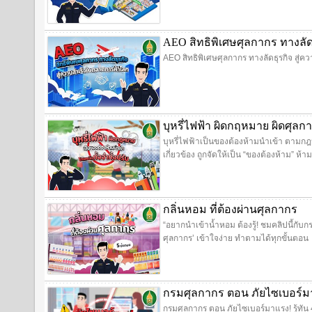
AEO สิทธิพิเศษศุลกากร ทางลั
AEO สิทธิพิเศษศุลกากร ทางลัดธุรกิจ สู่
บุหรี่ไฟฟ้า ผิดกฤหมาย ผิดศุลก
บุหรี่ไฟฟ้าเป็นของต้องห้ามนำเข้า ตามกฎห
เกี่ยวข้อง ถูกจัดให้เป็น “ของต้องห้าม” 
กลิ่นหอม ที่ต้องผ่านศุลกากร
“อยากนำเข้าน้ำหอม ต้องรู้! ชมคลิปนี้กับก
ศุลกากร’ เข้าใจง่าย ทำตามได้ทุกขั้นตอน
กรมศุลกากร ตอน ภัยไซเบอร์มาแ
กรมศุลกากร ตอน ภัยไซเบอร์มาแรง! รู้ทัน