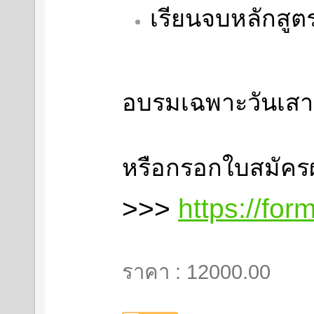
เรียนจบหลักสูต
อบรมเฉพาะวันเสาร์-
หรือกรอกใบสมัคร
>>>
https://fo
ราคา : 12000.00