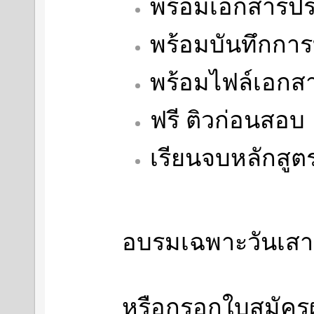
พร้อมเอกสารปร
พร้อมบันทึกกา
พร้อมไฟล์เอกส
ฟรี ติวก่อนสอบ
เรียนจบหลักสูต
อบรมเฉพาะวันเสาร์-
หรือกรอกใบสมัคร