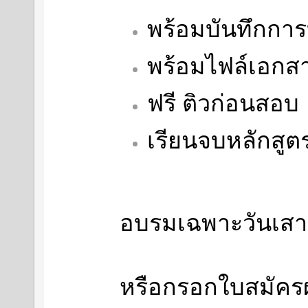
พร้อมบันทึกกา
พร้อมไฟล์เอกส
ฟรี ติวก่อนสอบ
เรียนจบหลักสูต
อบรมเฉพาะวันเสาร์-
หรือกรอกใบสมัคร