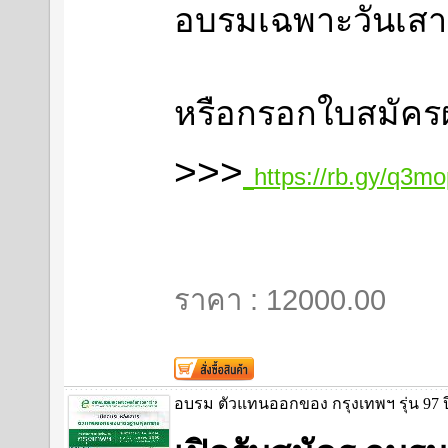
อบรมเฉพาะวันเสาร
หรือกรอกใบสมัคร
>>>
https://rb.gy/q3mo
ราคา : 12000.00
อบรม ตัวแทนออกของ กรุงเทพฯ รุ่น 97 ปี