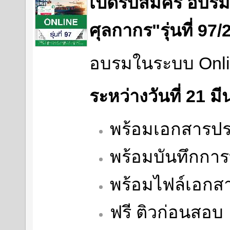
เปิดรับสมัคร อบ
ศุลกากร"รุ่นที่ 97
อบรมในระบบ Onli
ระหว่างวันที่ 21 
พร้อมเอกสารปร
พร้อมบันทึกกา
พร้อมไฟล์เอกส
ฟรี ติวก่อนสอบ