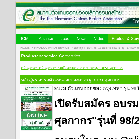
HOME
Alliance
Jobs
News
Video
Product & Serv
HOME
>
PRODUCTANDSERVICE
>
หลักสูตร อบรมตัวแทนออกของมาตรฐานกรมศุล
Productandservice Categories
หลักสูตรอบ
หลักสูตร อบรมตัวแทนออกของมาตรฐานกรมศุลกากร
หลักสูตร อบรมตัวแทนออกของมาตรฐานกรมศุลกากร
อบรม ตัวแทนออกของ กรุงเทพฯ รุ่น 98 ปี
เปิดรับสมัคร อบ
ศุลกากร"รุ่นที่ 98