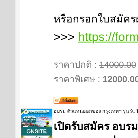
หรือกรอกใบสมัคร
>>>
https://f
ราคาปกติ :
14000.00
ราคาพิเศษ :
12000.0
อบรม ตัวแทนออกของ กรุงเทพฯ รุ่น 91 ปี
เปิดรับสมัคร อบ