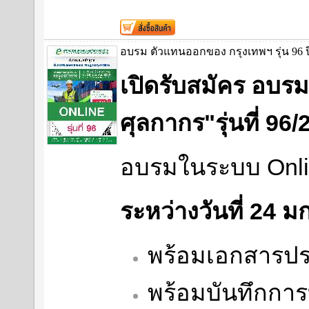
อบรม ตัวแทนออกของ กรุงเทพฯ รุ่น 96 ปี
เปิดรับสมัคร อบ
ศุลกากร"รุ่นที่ 96
อบรมในระบบ Onli
ระหว่างวันที่ 24 
พร้อมเอกสารปร
พร้อมบันทึกกา