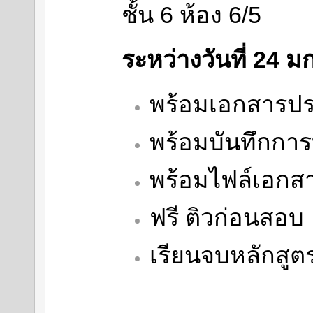
ชั้น 6 ห้อง 6/5
ระหว่างวันที่ 24 
พร้อมเอกสารปร
พร้อมบันทึกกา
พร้อมไฟล์เอกส
ฟรี ติวก่อนสอบ
เรียนจบหลักสูต