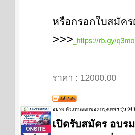
หรือกรอกใบสมัคร
>>>
https://rb.gy/q3mo
ราคา : 12000.00
อบรม ตัวแทนออกของ กรุงเทพฯ รุ่น 94 ปี
เปิดรับสมัคร อบ