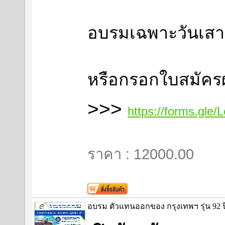
อบรมเฉพาะวันเสาร์-
หรือกรอกใบสมัคร
>>>
https://forms.gl
ราคา : 12000.00
อบรม ตัวแทนออกของ กรุงเทพฯ รุ่น 92 ปี