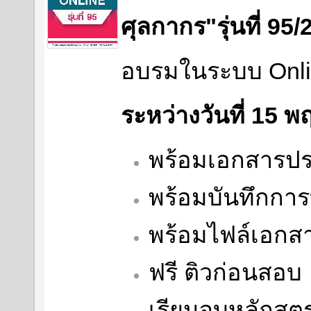
ศุลกากร"รุ่นที่ 95
อบรมในระบบ Onli
ระหว่างวันที่ 15 
พร้อมเอกสารปร
พร้อมบันทึกกา
พร้อมไฟล์เอกส
ฟรี ติวก่อนสอบ
เรียนจบหลักสูต