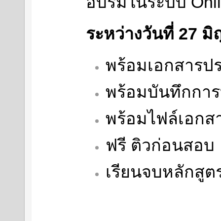
อบรมในระบบ Onli
ระหว่างวันที่ 27 
พร้อมเอกสารปร
พร้อมบันทึกกา
พร้อมไฟล์เอกส
ฟรี ติวก่อนสอบ
เรียนจบหลักสูต