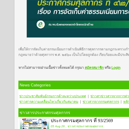
เพื่อให้การจัดเก็บค่าธรรมเนียมการดำเนินพิธีการศุลกากรตามกฎกระทรวง
กฎหมายว่าด้วยศุลกากร พ.ศ. ๒๕๖๐ เป็นไปโดยถูกต้อง เรียบร้อยและมีประสิ
หากไม่สามารถอ่านเนื้อข่าวทั้งหมดได้ กรุณา
สมัครสมาชิก
หรือ
Login
News Categories
ข่าวประชาสัมพันธ์กรมการต้าละหว่างประเทศ
|
ข่าวสา
ข่าวสารจากการท่า
ข่าวสารความเคลื่อนไหวเกี่ยวกับสมาคม
|
ข่าวสารจากกรมศุลกากร
|
หลั
ข่าวสารประกาศกรมศุลกากร
ประกาศกรมศุลกากร ที่ 93/2569
05 Aug 26 , ข่าวสารประกาศกรมศุลกากร