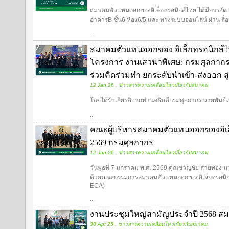
สมาคมตัวแทนออกของอิเล็กทรอนิกส์ไทย ได้มีการจัด
อาคารB ชั้น6 ห้อง6/5 และ ทางระบบออนไลน์ ผ่าน สื่อ
...
สมาคมตัวแทนออกของ อิเล็กทรอนิกส์ไท
โครงการ งานเสวนาพิเศษ: กรมศุลกากร
ร่วมคิดร่วมทำ ยกระดับนำเข้า-ส่งออก สู
12 Jan 26 , ข่าวสารความเคลื่อนไหวเกี่ยวกับสมาคม
โดยได้รับเกียรติจากท่านอธิบดีกรมศุลกากร นายพัน
...
คณะผู้บริหารสมาคมตัวแทนออกของอิเล็ก
2569 กรมศุลกากร
12 Jan 26 , ข่าวสารความเคลื่อนไหวเกี่ยวกับสมาคม
วันพุธที่ 7 มกราคม พ.ศ. 2569 คุณขวัญชัย สายทอง
ด้วยคณะกรรมการสมาคมตัวแทนออกของอิเล็กทรอนิกส์
ECA)
...
งานประชุมใหญ่สามัญประจำปี 2568 ส
30 Apr 25 , ข่าวสารความเคลื่อนไหวเกี่ยวกับสมาคม